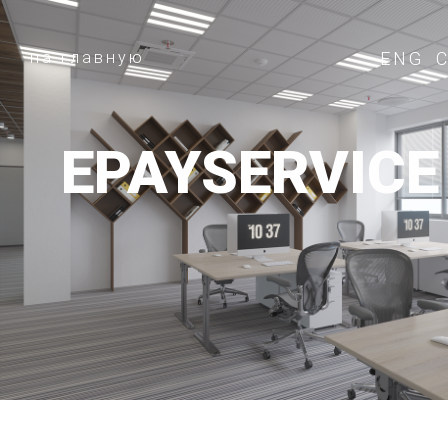
на главную
ENG
EPAYSERVICE