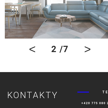
<
>
2 /7
KONTAKTY
TE
+420 775 080 