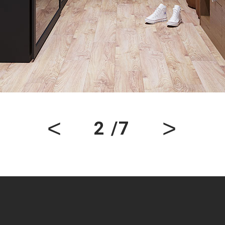
<
>
2 /7